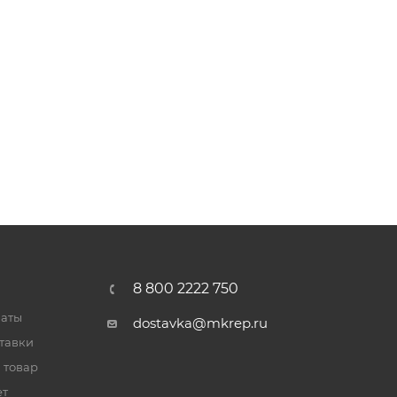
8 800 2222 750
латы
dostavka@mkrep.ru
тавки
 товар
ет