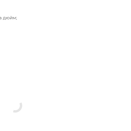
а дюйм;
аслам, нефтепродуктам, кислотам и щелочам.