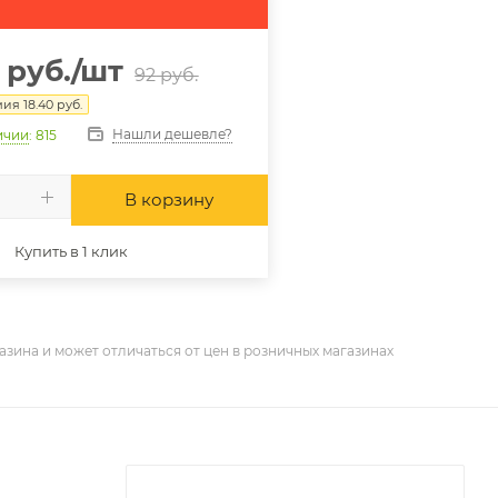
руб.
/шт
92
руб.
мия
18.40
руб.
Нашли дешевле?
ичии
: 815
В корзину
Купить в 1 клик
азина и может отличаться от цен в розничных магазинах