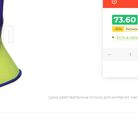
73.60
-
20
%
Эконо
Есть в нал
Цена действительна только для интернет-маг