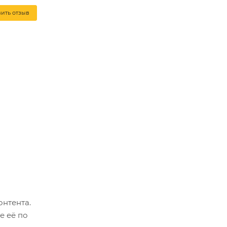
вить отзыв
онтента.
е её по