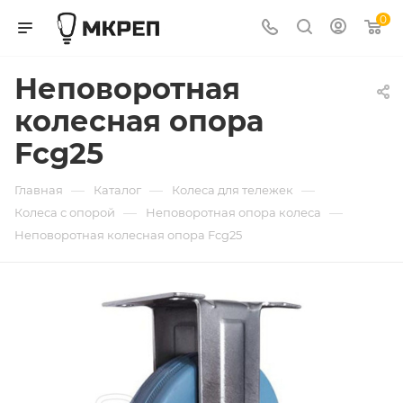
0
Неповоротная
колесная опора
Fcg25
—
—
—
Главная
Каталог
Колеса для тележек
—
—
Колеса с опорой
Неповоротная опора колеса
Неповоротная колесная опора Fcg25