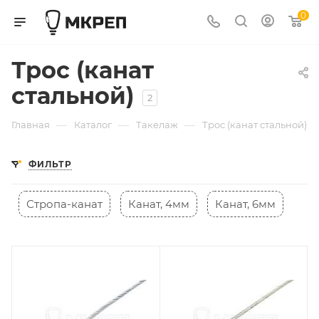
0
Трос (канат
стальной)
2
—
—
—
Главная
Каталог
Такелаж
Трос (канат стальной)
ФИЛЬТР
Стропа-канат
Канат, 4мм
Канат, 6мм