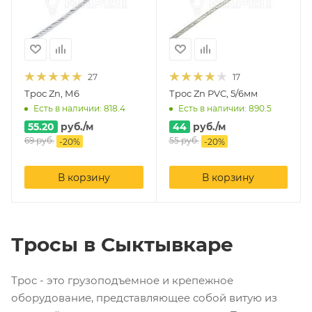
27
17
Трос Zn, М6
Трос Zn PVC, 5/6мм
Есть в наличии: 818.4
Есть в наличии: 890.5
55.20
руб.
/м
44
руб.
/м
69
руб.
55
руб.
-
20
%
-
20
%
В корзину
В корзину
Тросы в Сыктывкаре
Трос - это грузоподъемное и крепежное
оборудование, представляющее собой витую из