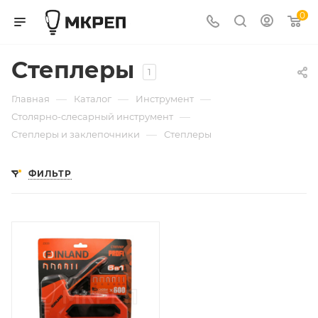
0
Степлеры
1
—
—
—
Главная
Каталог
Инструмент
—
Столярно-слесарный инструмент
—
Степлеры и заклепочники
Степлеры
ФИЛЬТР